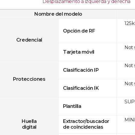
Desplazamiento a izquierda y derecha
Nombre del modelo
125
Opción de RF
Credencial
Not
Tarjeta móvil
Not
Clasificación IP
Protecciones
Not
Clasificación IK
SUPR
Plantilla
MINE
Huella
Extractor/buscador
digital
de coincidencias