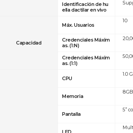
Sup
Identificación de hu
ella dactilar en vivo
10
Máx. Usuarios
20,
Credenciales Máxim
Capacidad
as. (1:N)
50,
Credenciales Máxim
as. (1:1)
1.0 
CPU
8GB 
Memoria
5” c
Pantalla
Mult
LED