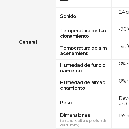
24 b
Sonido
-20°
Temperatura de fun
cionamiento
General
-40°
Temperatura de alm
acenamient
0% ~
Humedad de funcio
namiento
0% ~
Humedad de almac
enamiento
Devi
Peso
and 
Dimensiones
155 
(ancho x alto x profundi
dad, mm)