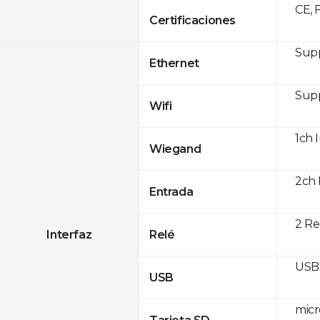
CE, 
Certificaciones
Supp
Ethernet
Supp
Wifi
1ch 
Wiegand
2ch 
Entrada
2 Re
Interfaz
Relé
USB 
USB
micr