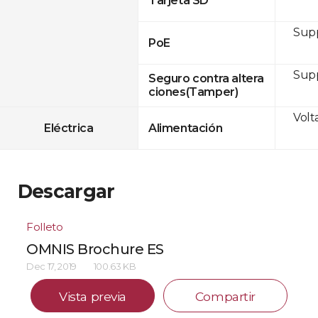
Tarjeta SD
Supp
PoE
Sup
Seguro contra altera
ciones(Tamper)
Volt
Eléctrica
Alimentación
Descargar
Folleto
OMNIS Brochure ES
Dec 17, 2019
100.63 KB
Vista previa
Compartir