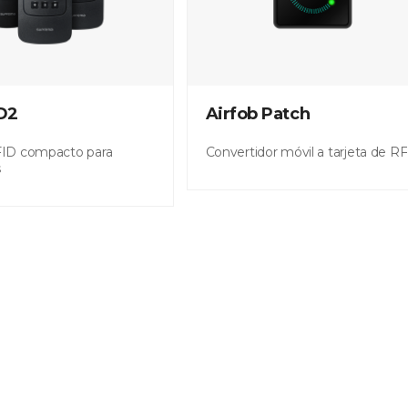
D2
Airfob Patch
FID compacto para
Convertidor móvil a tarjeta de RF
s