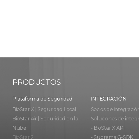
PRODUCTOS
Plataforma de Seguridad
INTEGRACIÓN
BioStar X | Seguridad Local
Socios de integració
BioStar Air | Seguridad en la
Soluciones de integ
Nube
- BioStar X API
BioStar 2
- Suprema G-SDK