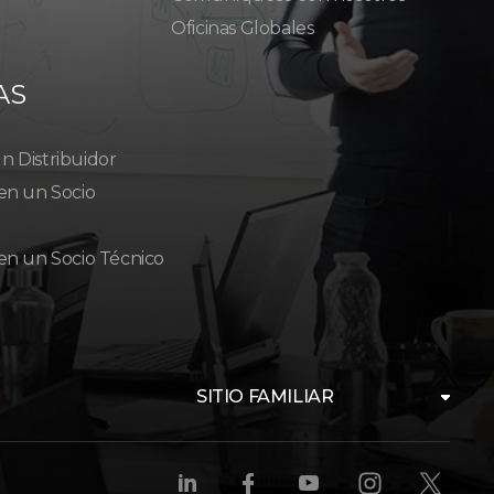
Oficinas Globales
AS
 Distribuidor
en un Socio
en un Socio Técnico
SITIO FAMILIAR