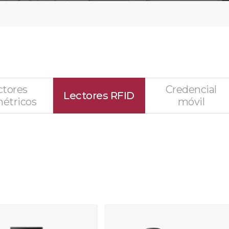
ctores
Credencial
Lectores RFID
étricos
móvil