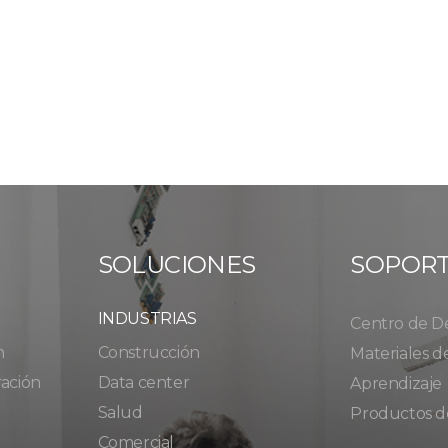
SOLUCIONES
SOPOR
INDUSTRIAS
Centro de D
n
Construcción
Materiales d
ración
Data center
Aprendizaje
Salud
Productos d
Comercial