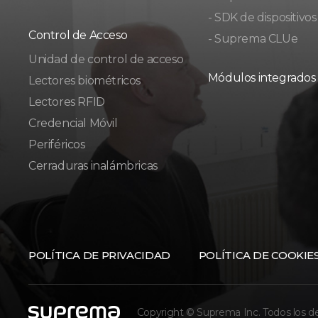
- SDK de dispositivos
Control de Acceso
- Suprema CLUe
Unidad de control de acceso
Módulos integrados
Lectores biométricos
Lectores RFID
Credencial Móvil
Periféricos
Cerraduras inalámbricas
POLÍTICA DE PRIVACIDAD
POLÍTICA DE COOKIE
Copyright © Suprema Inc. Todos los d