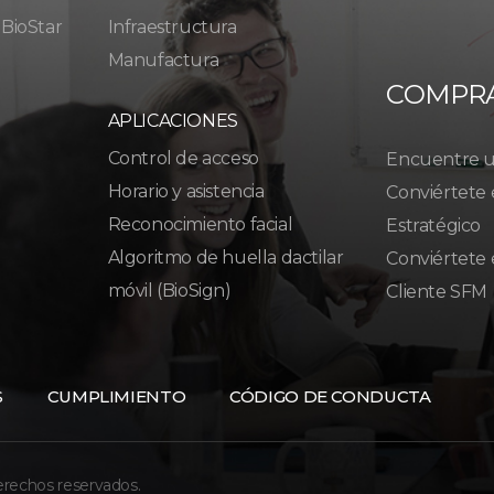
 BioStar
Infraestructura
Manufactura
COMPR
APLICACIONES
Control de acceso
Encuentre un
Horario y asistencia
Conviértete 
Reconocimiento facial
Estratégico
Algoritmo de huella dactilar
Conviértete 
móvil (BioSign)
Cliente SFM
S
CUMPLIMIENTO
CÓDIGO DE CONDUCTA
erechos reservados.