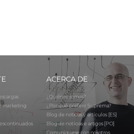
TE
ACERCA DE
escargas
¿Quiénes somos?
e marketing
¿Por qué preferir Suprema?
Blog de noticias y artículos [ES]
escontinuados
Blog de notícias e artigos [PO]
Comuníquese con nosotros