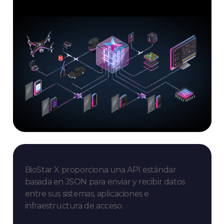
BioStar X proporciona una API estándar
basada en JSON para enviar y recibir datos
entre sus sistemas, aplicaciones e
infraestructura de acceso.