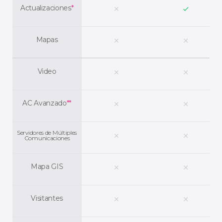
Actualizaciones
*
clear
check
Mapas
clear
clear
Video
clear
clear
AC Avanzado
**
clear
clear
Servidores de Múltiples
clear
clear
Comunicaciones
Mapa GIS
clear
clear
Visitantes
clear
clear