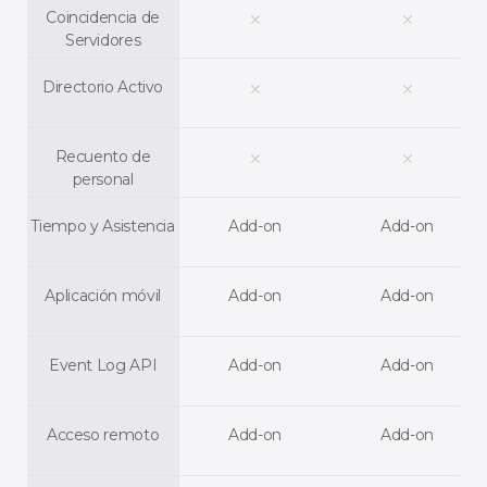
Coincidencia de
clear
clear
Servidores
Directorio Activo
clear
clear
Recuento de
clear
clear
personal
Tiempo y Asistencia
Add-on
Add-on
Aplicación móvil
Add-on
Add-on
Event Log API
Add-on
Add-on
Acceso remoto
Add-on
Add-on