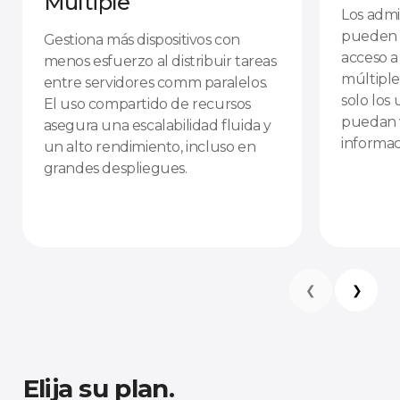
Múltiple
Los admi
pueden de
Gestiona más dispositivos con
acceso a
menos esfuerzo al distribuir tareas
múltiple
entre servidores comm paralelos.
solo los
El uso compartido de recursos
puedan v
asegura una escalabilidad fluida y
informac
un alto rendimiento, incluso en
grandes despliegues.
❮
❯
Elija su plan.