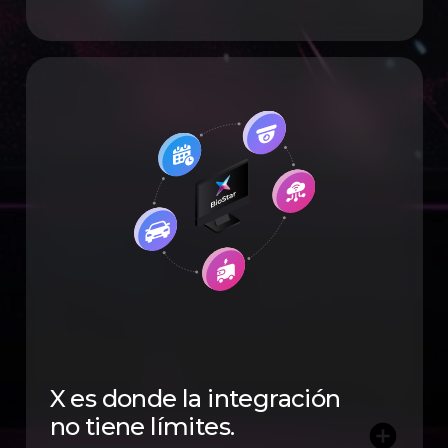
X es donde la integración
no tiene límites.
add_circle