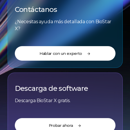
Contáctanos
¿Necesitas ayuda más detallada con BioStar
X?
Hablar con un experto
arrow_forward
Descarga de software
Descarga BioStar X gratis.
Probar ahora
arrow_forward