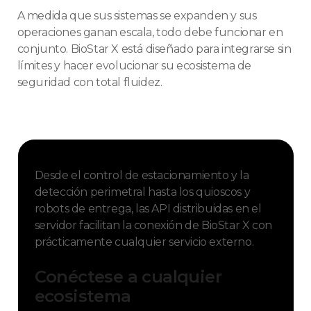
A medida que sus sistemas se expanden y sus
operaciones ganan escala, todo debe funcionar en
conjunto. BioStar X está diseñado para integrarse sin
límites y hacer evolucionar su ecosistema de
seguridad con total fluidez.
Desde el control de estacionamiento y la
detección perimetral hasta los quioscos y
robots de entrega, las API distribuidas en el
servidor facilitan la conexión de BioStar X con
prácticamente cualquier servicio externo.
Conéctese a cualquier
ecosistema