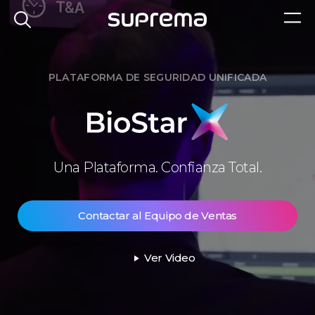
PLATAFORMA DE SEGURIDAD UNIFICADA
BioStar
Una Plataforma. Confianza Total.
X
Contactar al Equipo de Ventas
Ver Video
play_arrow