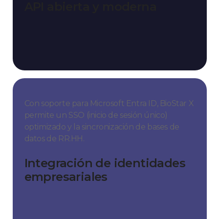
API abierta y moderna
Con soporte para Microsoft Entra ID, BioStar X
permite un SSO (inicio de sesión único)
optimizado y la sincronización de bases de
datos de RR.HH.
Integración de identidades
empresariales