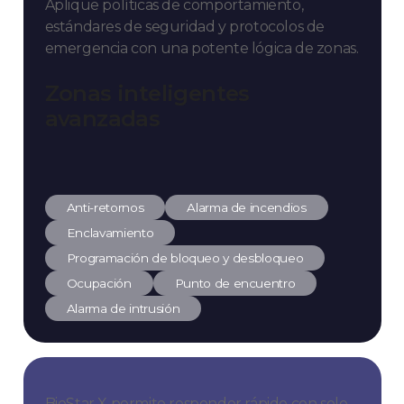
Aplique políticas de comportamiento,
estándares de seguridad y protocolos de
emergencia con una potente lógica de zonas.
Zonas inteligentes
avanzadas
Anti-retornos
Alarma de incendios
Enclavamiento
Programación de bloqueo y desbloqueo
Ocupación
Punto de encuentro
Alarma de intrusión
BioStar X permite responder rápido con solo