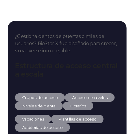
¿Gestiona cientos de puertas o miles de
usuarios?
BioStar X fue diseñado para crecer,
sin volverse inmanejable.
Estructura de acceso central
a escala
Grupos de acceso
Acceso de niveles
Niveles de planta
Horarios
Vacaciones
Plantillas de acceso
Auditorías de acceso