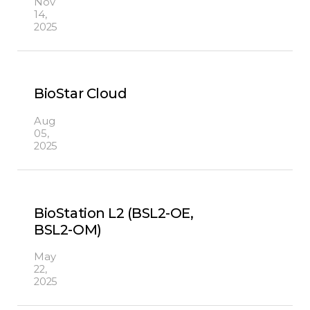
Nov
14,
2025
BioStar Cloud
Aug
05,
2025
BioStation L2 (BSL2-OE,
BSL2-OM)
May
22,
2025