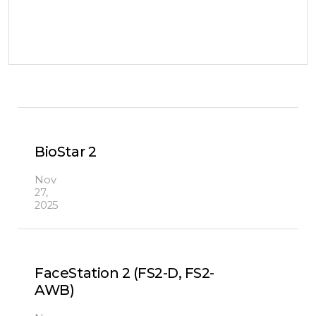
BioStar 2
Nov
27,
2025
FaceStation 2 (FS2-D, FS2-
AWB)