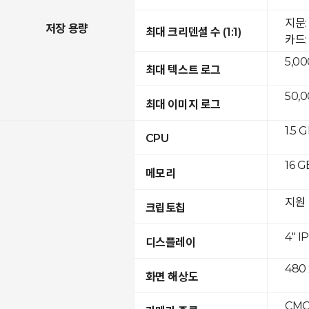
지문:
저장 용량
최대 크리덴셜 수 (1:1)
카드: 
5,00
최대 텍스트 로그
50,
최대 이미지 로그
1.5 
CPU
16 G
메모리
지원
크립토칩
4" I
디스플레이
480 
화면 해상도
CMOS