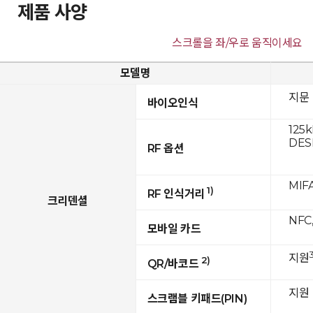
제품 사양
스크롤을 좌/우로 움직이세요
모델명
지문
바이오인식
125k
DESF
RF 옵션
MIFA
1)
RF 인식거리
크리덴셜
NFC,
모바일 카드
3
지원
2)
QR/바코드
지원
스크램블 키패드(PIN)