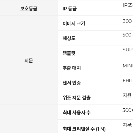
IP65
보호등급
IP 등급
300
이미지 크기
500 
해상도
SUPR
템플릿
지문
MIN
추출 매치
FBI 
센서 인증
지원 
위조 지문 검출
500
최대 사용자 수
지문: 
최대 크리덴셜 수 (1:N)