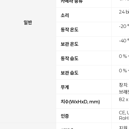
카메라 종류
24 b
소리
일반
-20 
동작 온도
-40 
보관 온도
0 % 
동작 습도
0 % 
보관 습도
장치: 
무게
브래킷
82 x
치수(WxHxD, mm)
CE, 
인증
RoH
지원 (