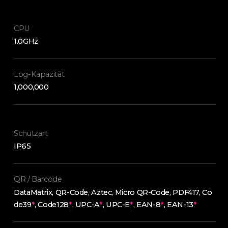
CPU
1.0GHz
Log-Kapazität
1,000,000
Schutzart
IP65
QR / Barcode
DataMatrix, QR-Code, Aztec, Micro QR-Code, PDF417, Co
de39
*
, Code128
*
, UPC-A
*
, UPC-E
*
, EAN-8
*
, EAN-13
*