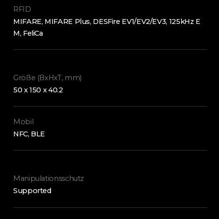
RFID
MIFARE, MIFARE Plus, DESFire EV1/EV2/EV3, 125kHz E
M, FeliCa
Größe (BxHxT, mm)
50 x 150 x 40.2
Mobil
NFC, BLE
Manipulationsschutz
Supported