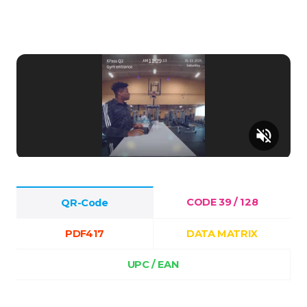
volume_off
CODE 39 / 128
QR-Code
PDF417
DATA MATRIX
UPC / EAN