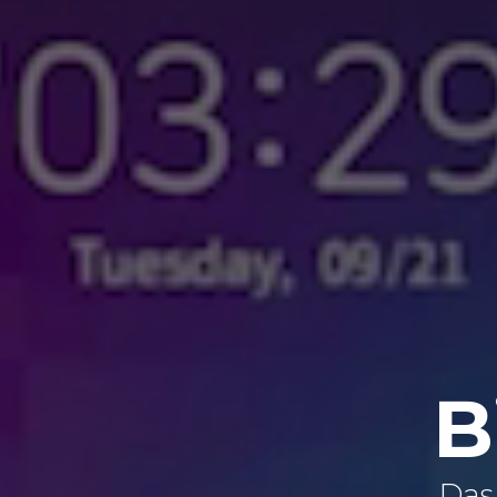
B
Das 