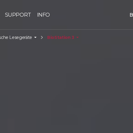
SUPPORT
INFO
B
sche Lesegeräte
BioStation 3