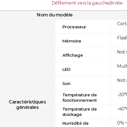
Défilement vers la gauche/droite
Nom du modèle
Cor
Processeur
Flas
Mémoire
Not
Affichage
Mult
LED
Not
Son
-20°
Température de
fonctionnement
Caractéristiques
générales
-40°
Température de
stockage
0% ~
Humidité de