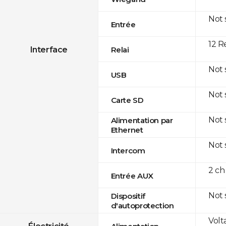
Not
Entrée
12 R
Interface
Relai
Not
USB
Not
Carte SD
Not
Alimentation par
Ethernet
Not
Intercom
2 ch
Entrée AUX
Not
Dispositif
d'autoprotection
Volt
Électricité
Alimentation