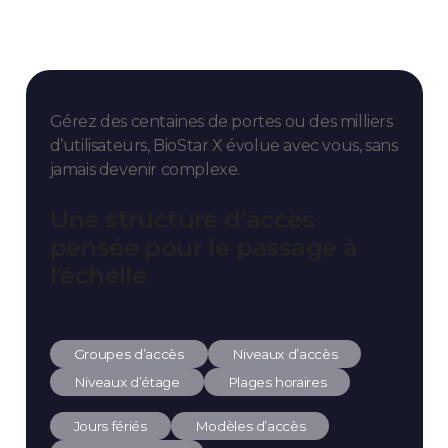
Gérez des centaines de portes ou des milliers
d’utilisateurs,
BioStar X évolue avec vous, sans
jamais devenir complexe.
Une structure d’accès
pensée pour le passage à
l’échelle
Groupes d’accès
Niveaux d’accès
Niveaux d’étage
Plages horaires
Jours fériés
Modèles d’accès