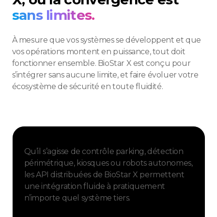
sans limites.
À mesure que vos systèmes se développent et que
vos opérations montent en puissance, tout doit
fonctionner ensemble. BioStar X est conçu pour
s’intégrer sans aucune limite, et faire évoluer votre
écosystème de sécurité en toute fluidité.
Qu’il s’agisse de contrôle parking, détection
périmétrique, kiosques ou robots autonomes,
les API distribuées de BioStar X permettent
une intégration fluide à pratiquement
n’importe quel système tiers.