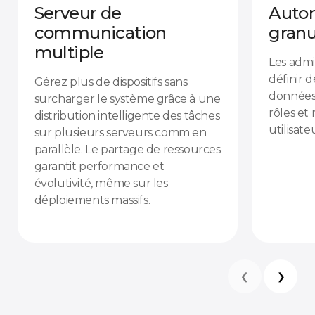
Serveur de
Autor
communication
granu
multiple
Les admi
définir d
Gérez plus de dispositifs sans
données 
surcharger le système grâce à une
rôles et
distribution intelligente des tâches
utilisate
sur plusieurs serveurs comm en
parallèle. Le partage de ressources
garantit performance et
évolutivité, même sur les
déploiements massifs.
❮
❯