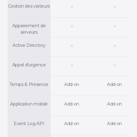
Gestion des visiteurs
clear
clear
Appariement de
clear
clear
serveurs
Active Directory
clear
clear
Appel d’urgence
clear
clear
Temps & Présence
Add-on
Add-on
Application mobile
Add-on
Add-on
Event Log API
Add-on
Add-on