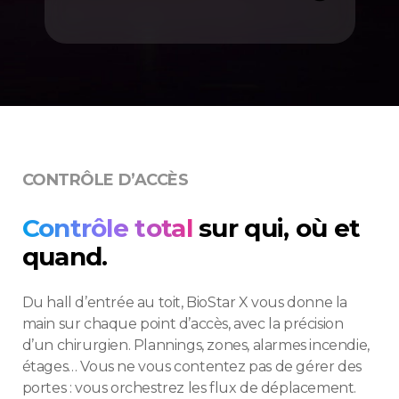
CONTRÔLE D’ACCÈS
Contrôle total
sur qui, où et
quand.
Du hall d’entrée au toit, BioStar X vous donne la
main sur chaque point d’accès, avec la précision
d’un chirurgien. Plannings, zones, alarmes incendie,
étages… Vous ne vous contentez pas de gérer des
portes : vous orchestrez les flux de déplacement.