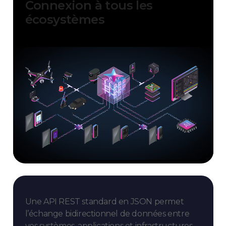
Connexion à tous les
écosystèmes
Une API REST standard en JSON permet
l’échange bidirectionnel de données entre
vos systèmes, applications et infrastructures