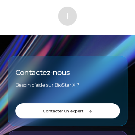
Contactez-nous
Besoin d’aide sur BioStar X ?
Contacter un expert
arrow_forward