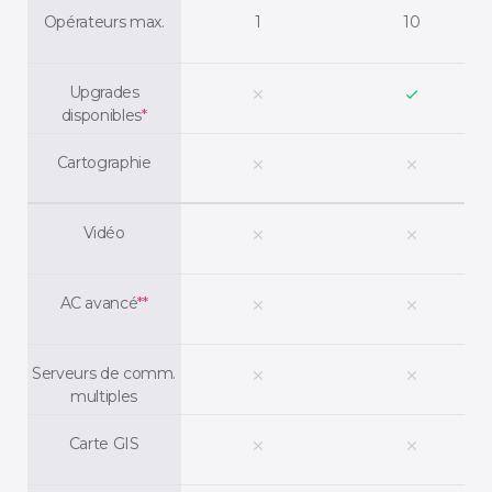
Opérateurs max.
1
10
Upgrades
clear
check
disponibles
*
Cartographie
clear
clear
Vidéo
clear
clear
AC avancé
**
clear
clear
Serveurs de comm.
clear
clear
multiples
Carte GIS
clear
clear