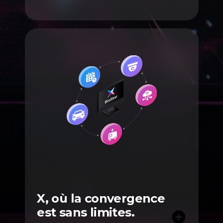
X, où la convergence
est sans limites.
add_circle