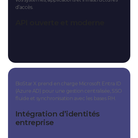
d’accès.
API ouverte et moderne
BioStar X prend en charge Microsoft Entra ID
(Azure AD) pour une gestion centralisée, SSO
fluide et synchronisation avec les bases RH.
Intégration d’identités
entreprise