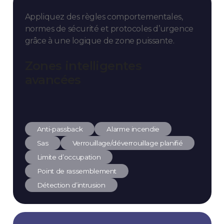
Appliquez des règles comportementales,
normes de sécurité et protocoles d’urgence
grâce à une logique de zone puissante.
Zones intelligentes
avancées
Anti-passback
Alarme incendie
Sas
Verrouillage/déverrouillage planifié
Limite d’occupation
Point de rassemblement
Détection d’intrusion