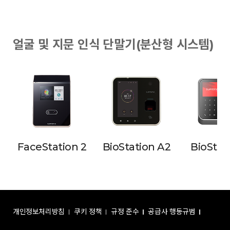
얼굴 및 지문 인식 단말기(분산형 시스템)
FaceStation 2
BioStation A2
BioStat
개인정보처리방침
쿠키 정책
규정 준수
공급사 행동규범