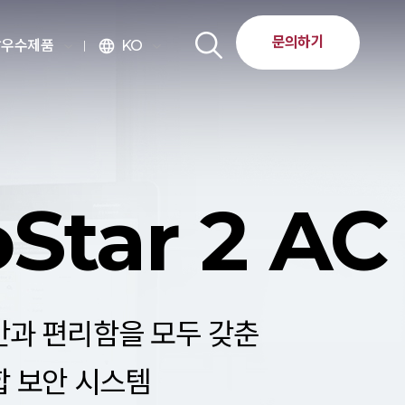
문의하기
달우수제품
KO
language
oStar 2 AC
과 편리함을 모두 갖춘​
 보안 시스템​