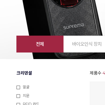
전체
바이오인식 장치
크리덴셜
제품수
얼굴
지문
RFID 카드