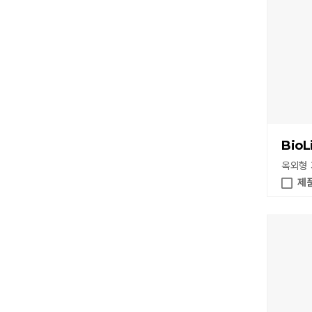
BioL
옥외형
제