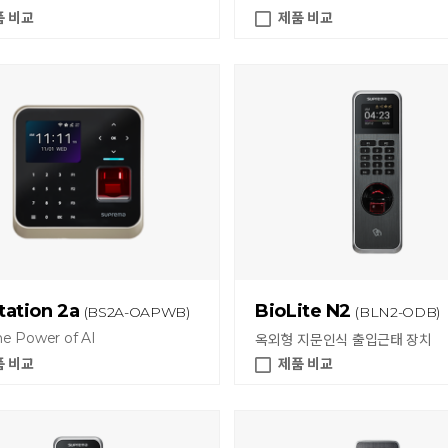
품 비교
제품 비교
tation 2a
BioLite N2
(BS2A-OAPWB)
(BLN2-ODB)
he Power of AI
옥외형 지문인식 출입근태 장치
품 비교
제품 비교