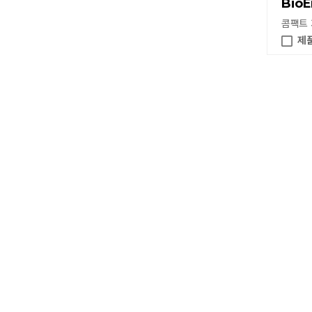
BioE
콤팩트
제