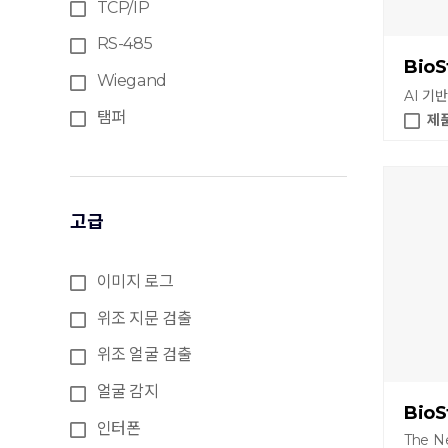
TCP/IP
RS-485
BioS
Wiegand
AI 기
탬퍼
제
고급
이미지 로그
위조 지문 검출
위조 얼굴 검출
얼굴 감지
BioS
인터폰
The N