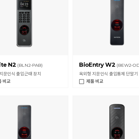
ite N2
BioEntry W2
(BLN2-PAB)
(BEW2-O
 지문인식 출입근태 장치
옥외형 지문인식 출입통제 단말기
품 비교
제품 비교