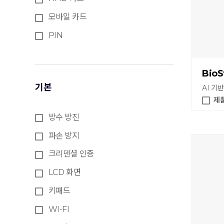
모바일 카드
PIN
BioS
기본
AI 기
제
방수 방진
파손 방지
크리덴셜 인증
LCD 화면
키패드
WI-FI