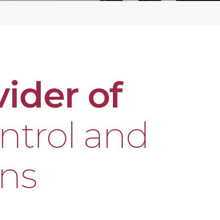
ider of
ntrol and
ons