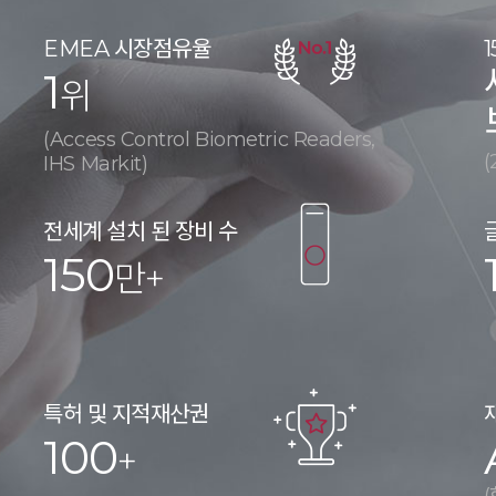
EMEA 시장점유율
1
위
(Access Control Biometric Readers,
(
IHS Markit)
전세계 설치 된 장비 수
150
만+
특허 및 지적재산권
100
+