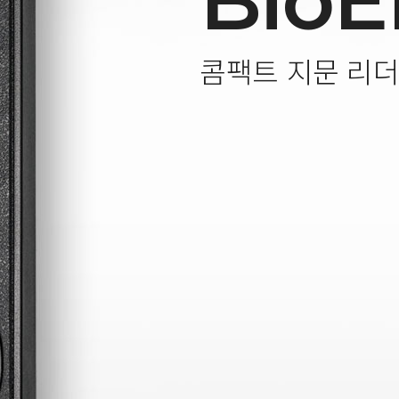
BioE
콤팩트 지문 리