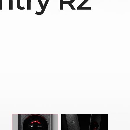
ntry R2
더