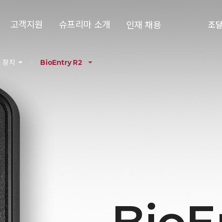
고객지원
슈프리마 소개
인재 채용
조
 장치
BioEntry R2