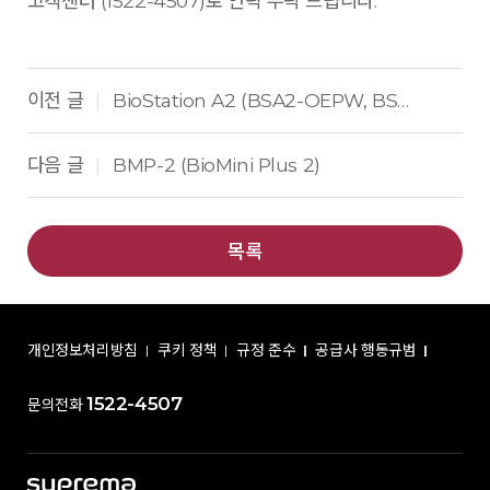
고객센터 (1522-4507)로 연락 부탁 드립니다.
이전 글
BioStation A2 (BSA2-OEPW, BSA2-OMPW, BSA2-OHPW)
|
다음 글
BMP-2 (BioMini Plus 2)
|
목록
개인정보처리방침
쿠키 정책
규정 준수
공급사 행동규범
1522-4507
문의전화